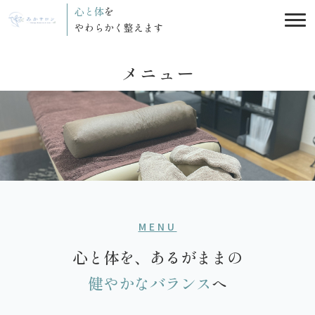
心と体
を
Tog
やわらかく整えます
メニュー
MENU
心と体を、あるがままの
健やかなバランス
へ